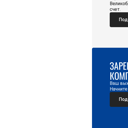
Великоб
счет.
Под
ЗАРЕ
КОМ
Ваш вых
Начните
Под