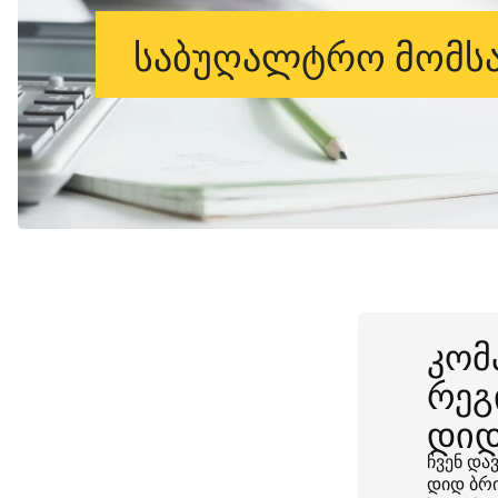
საბუღალტრო მომსა
კომ
რეგ
დი
ჩვენ და
დიდ ბრი