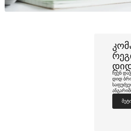
კომ
რეგ
დი
ჩვენ და
დიდ ბრი
საფუძვე
ანგარიშ
მეტ